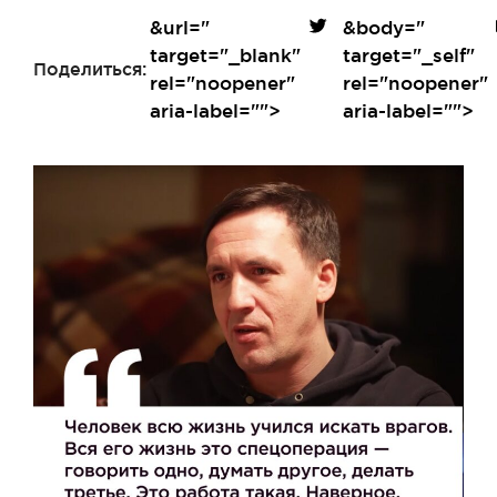
&url=
"
&body=
"
target="_blank"
target="_self"
Поделиться:
rel="noopener"
rel="noopener"
aria-label="">
aria-label="">