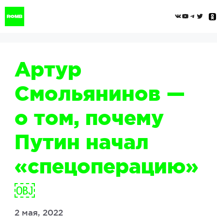
Перейти
ВКонтак
YouTub
Tele
Twi
к
содержимому
Артур
Смольянинов —
о том, почему
Путин начал
«спецоперацию»
￼
2 мая, 2022