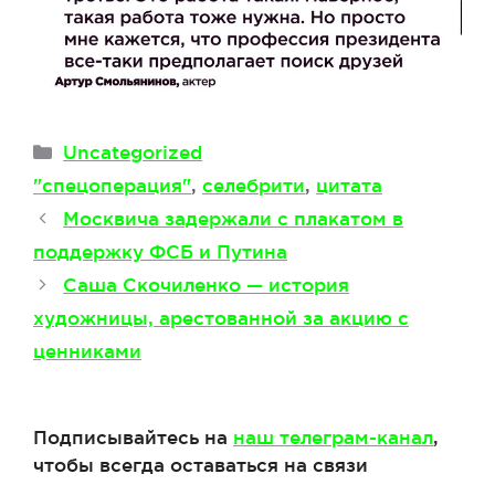
Рубрики
Uncategorized
Метки
"спецоперация"
,
селебрити
,
цитата
Москвича задержали с плакатом в
поддержку ФСБ и Путина
Саша Скочиленко — история
художницы, арестованной за акцию с
ценниками
Подписывайтесь на
наш телеграм-канал
,
чтобы всегда оставаться на связи