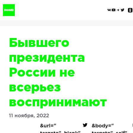
Перейти
ВКонтак
YouTub
Tele
Twi
к
содержимому
Бывшего
президента
России не
всерьез
воспринимают
11 ноября, 2022
&url=
"
&body=
"
target="_blank"
target="_self"