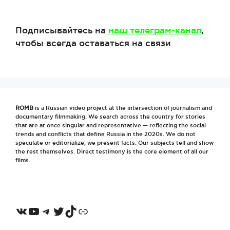
Подписывайтесь на
наш телеграм-канал
,
чтобы всегда оставаться на связи
ROMB
is a Russian video project at the intersection of journalism and
documentary filmmaking. We search across the country for stories
that are at once singular and representative — reflecting the social
trends and conflicts that define Russia in the 2020s. We do not
speculate or editorialize; we present facts. Our subjects tell and show
the rest themselves. Direct testimony is the core element of all our
films.
VKontakte
YouTube
Telegram
Twitter
TikTok
Odnoklassniki