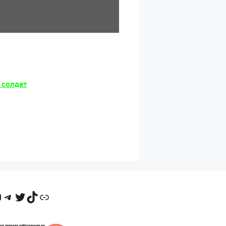
 солдат
ntakte
ouTube
Telegram
Twitter
TikTok
Odnoklassniki