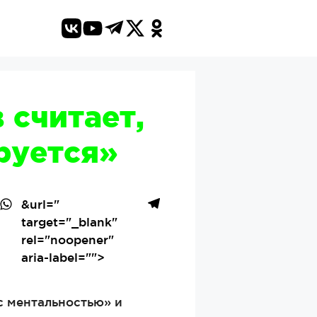
 считает,
руется»
&url=
"
target="_blank"
rel="noopener"
aria-label="">
с ментальностью» и