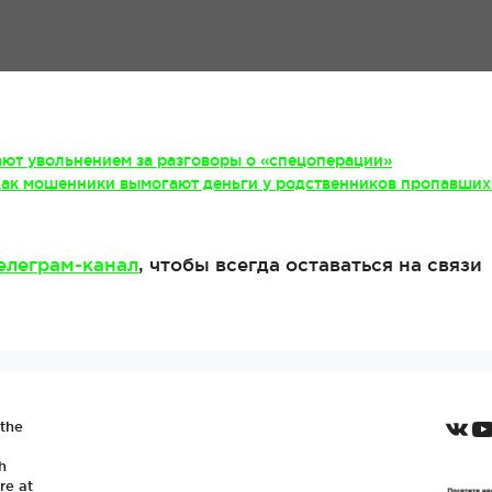
ют увольнением за разговоры о «спецоперации»
 Как мошенники вымогают деньги у родственников пропавших
елеграм-канал
, чтобы всегда оставаться на связи
VKo
Y
 the
h
re at