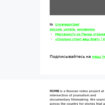
Рубрики
Uncategorized
Метки
россия
,
цитата
,
чиновники
Массажисту из Пензы угрожа
«Сколько стоит ваш брат» |
Подписывайтесь на
наш т
ROMB
is a Russian video project at
intersection of journalism and
documentary filmmaking. We searc
across the country for stories that a