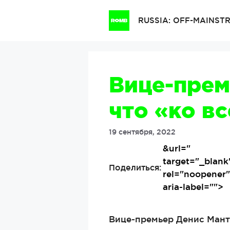
Перейти
к
RUSSIA: OFF-MAINS
содержимому
Вице-прем
что «ко в
19 сентября, 2022
&url=
"
target="_blank
Поделиться:
rel="noopener
aria-label="">
Вице-премьер Денис Мант