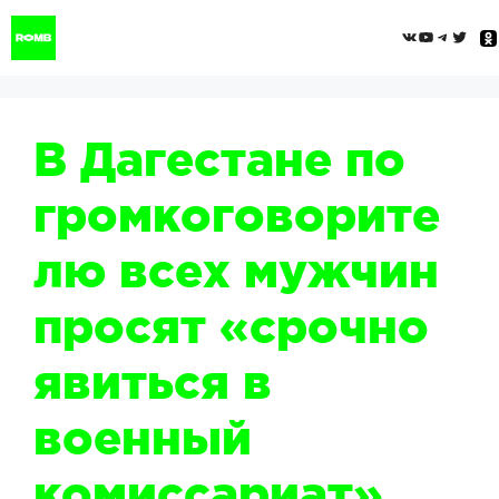
Перейти
ВКонтак
YouTub
Tele
Twi
к
содержимому
В Дагестане по
громкоговорите
лю всех мужчин
просят «срочно
явиться в
военный
комиссариат»