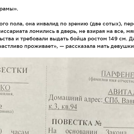
орамы».
ого пола, она инвалид по зрению (две сотых), п
ссариата ломились в дверь, не взирая на все, мя
тва и требовали выдать бойца ростом 149 см. Да
частливо проживает», — рассказала мать девушки