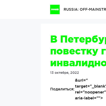
Перейти
к
RUSSIA: OFF-MAINS
содержимому
В Петербу
повестку 
инвалидн
13 октября, 2022
&url=
"
target="_blank
Поделиться:
rel="noopener
aria-label="">