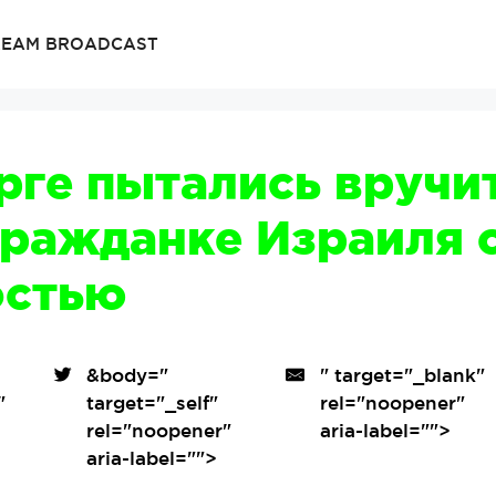
TREAM BROADCAST
рге пытались вручи
гражданке Израиля 
остью
&body=
"
" target="_blank"
"
target="_self"
rel="noopener"
"
rel="noopener"
aria-label="">
aria-label="">