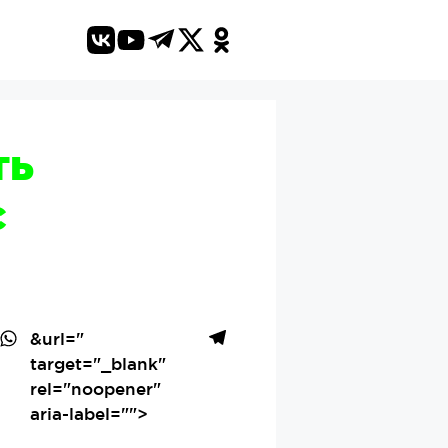
ть
с
&url=
"
target="_blank"
rel="noopener"
aria-label="">