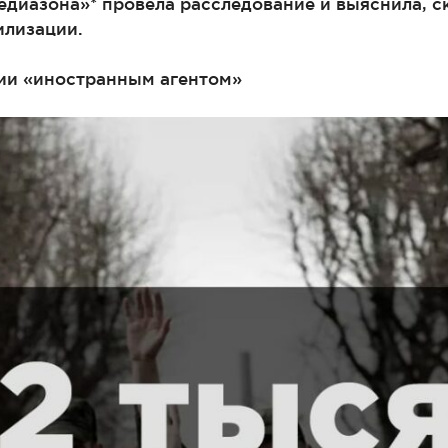
едиазона»* провела расследование и выяснила, с
илизации.
сии «иностранным агентом»