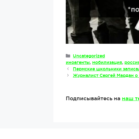
Рубрики
Uncategorized
Метки
иноагенты
,
мобилизация
,
росси
Пермские школьники записа
Журналист Сергей Мардан о
Подписывайтесь на
наш т