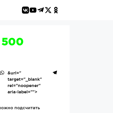
 500
&url=
"
target="_blank"
rel="noopener"
aria-label="">
можно подсчитать