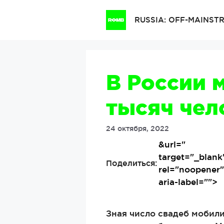
Перейти
к
RUSSIA: OFF-MAINS
содержимому
В России 
тысяч чел
24 октября, 2022
&url=
"
target="_blank
Поделиться:
rel="noopener
aria-label="">
Зная число свадеб мобил