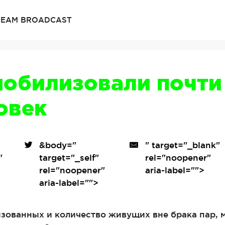
TREAM BROADCAST
мобилизовали почти
овек
&body=
"
" target="_blank"
"
target="_self"
rel="noopener"
"
rel="noopener"
aria-label="">
aria-label="">
изованных и количество живущих вне брака пар, 