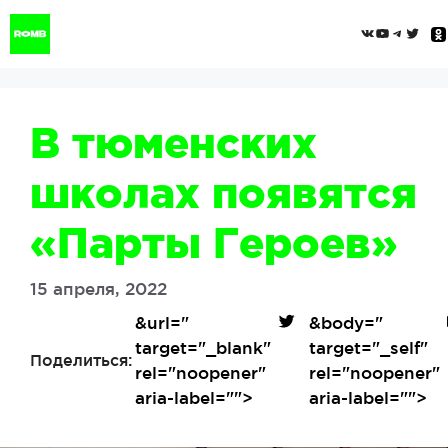
Перейти
ВКонтак
YouTub
Tele
Twi
к
содержимому
В тюменских
школах появятся
«‎Парты Героев»
15 апреля, 2022
&url=
"
&body=
"
target="_blank"
target="_self"
Поделиться:
rel="noopener"
rel="noopener"
aria-label="">
aria-label="">