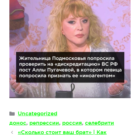
Рубрики
Uncategorized
Метки
донос
,
репрессии
,
россия
,
селебрити
«Сколько стоит ваш брат» | Как