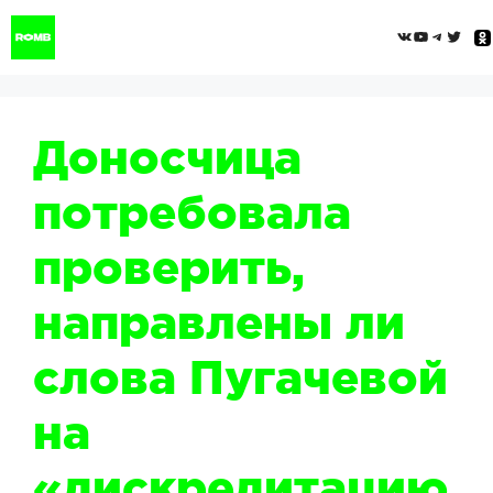
Перейти
ВКонтак
YouTub
Tele
Twi
к
содержимому
Доносчица
потребовала
проверить,
направлены ли
слова Пугачевой
на
«дискредитацию