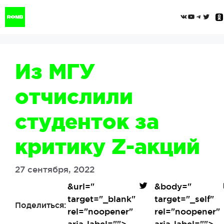
Перейти
ВКонтак
YouTub
Tele
Twi
к
содержимому
Из МГУ
отчислили
студенток за
критику Z-акций
27 сентября, 2022
&url=
"
&body=
"
target="_blank"
target="_self"
Поделиться:
rel="noopener"
rel="noopener"
aria-label="">
aria-label="">