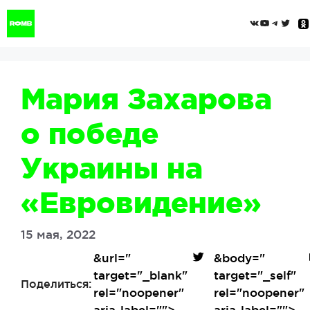
Перейти
ВКонтак
YouTub
Tele
Twi
к
содержимому
Мария Захарова
о победе
Украины на
«Евровидение»
15 мая, 2022
&url=
"
&body=
"
target="_blank"
target="_self"
Поделиться:
rel="noopener"
rel="noopener"
aria-label="">
aria-label="">