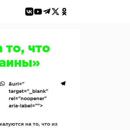
то, что
раины»
&url=
"
target="_blank"
rel="noopener"
aria-label="">
алуются на то, что их