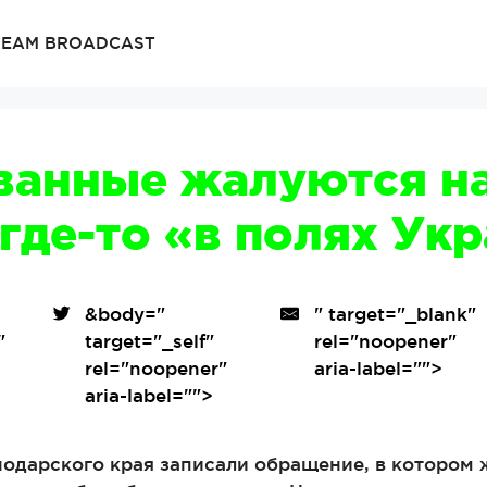
TREAM BROADCAST
анные жалуются на 
 где-то «в полях Ук
&body=
"
" target="_blank"
"
target="_self"
rel="noopener"
"
rel="noopener"
aria-label="">
aria-label="">
дарского края записали обращение, в котором ж