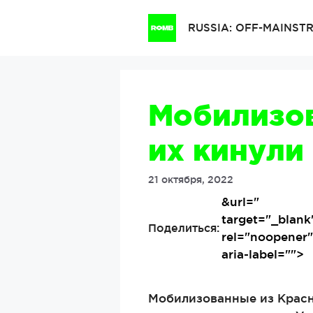
Перейти
к
RUSSIA: OFF-MAINS
содержимому
Мобилизов
их кинули
21 октября, 2022
&url=
"
target="_blank
Поделиться:
rel="noopener
aria-label="">
Мобилизованные из Красно