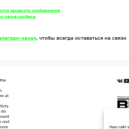
тся закрасить изображение
о палке колбасы
елеграм-канал
, чтобы всегда оставаться на связи
VKo
Y
 the
h
re at
licts
e do
esent
e rest
 core
Наш сайт 