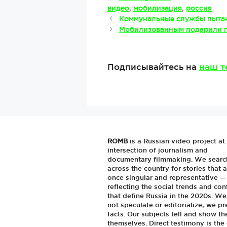
Метки
видео
,
мобилизация
,
россия
Коммунальные службы пытаю
Мобилизованным подарили п
Подписывайтесь на
наш т
ROMB
is a Russian video project at
intersection of journalism and
documentary filmmaking. We searc
across the country for stories that a
once singular and representative —
reflecting the social trends and conf
that define Russia in the 2020s. W
not speculate or editorialize; we pr
facts. Our subjects tell and show th
themselves. Direct testimony is the