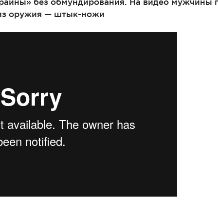
краины» без обмундирования. На видео мужчины го
 из оружия — штык-ножи