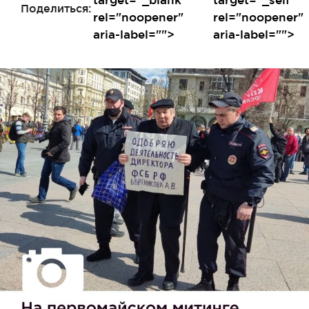
Поделиться:
rel="noopener"
rel="noopener"
aria-label="">
aria-label="">