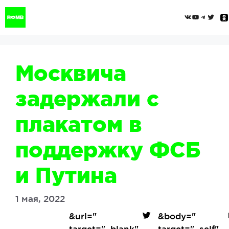
Перейти
ВКонтак
YouTub
Tele
Twi
к
содержимому
Москвича
задержали с
плакатом в
поддержку ФСБ
и Путина
1 мая, 2022
&url=
"
&body=
"
target="_blank"
target="_self"