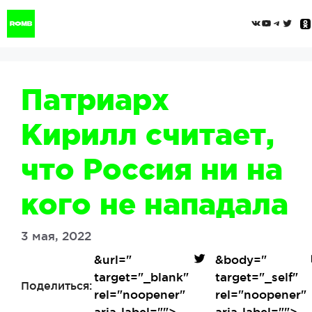
Перейти
ВКонтак
YouTub
Tele
Twi
к
содержимому
Патриарх
Кирилл считает,
что Россия ни на
кого не нападала
3 мая, 2022
&url=
"
&body=
"
target="_blank"
target="_self"
Поделиться:
rel="noopener"
rel="noopener"
aria-label="">
aria-label="">