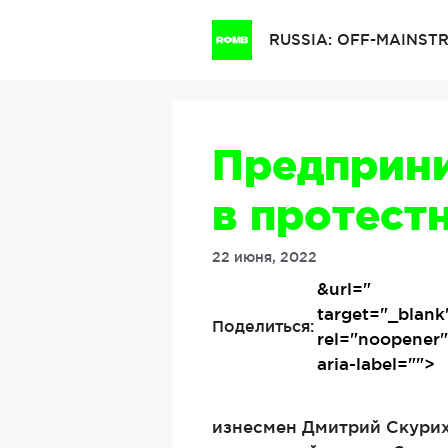
Перейти
к
RUSSIA: OFF-MAINS
содержимому
Предприни
в протест
22 июня, 2022
&url=
"
target="_blank
Поделиться:
rel="noopener
aria-label="">
изнесмен Дмитрий Скурих