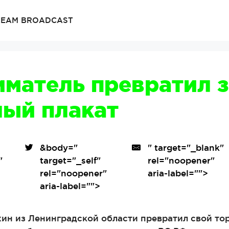
TREAM BROADCAST
матель превратил 
ный плакат
&body=
"
" target="_blank"
"
target="_self"
rel="noopener"
"
rel="noopener"
aria-label="">
aria-label="">
ин из Ленинградской области превратил свой то