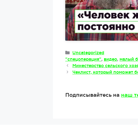
Рубрики
Uncategorized
Метки
"спецоперация"
,
видео
,
малый б
Минестерство сельского хоз
Чеклист, который поможет бо
Подписывайтесь на
наш т