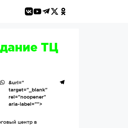
здание ТЦ
&url=
"
target="_blank"
rel="noopener"
aria-label="">
рговый центр в