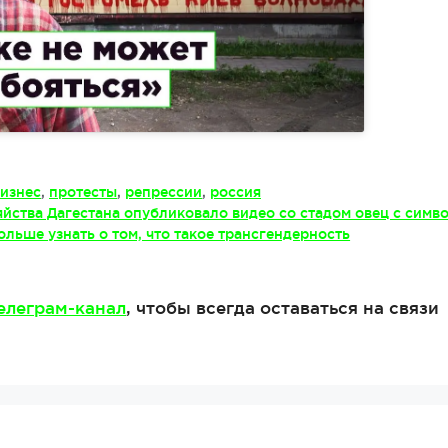
изнес
,
протесты
,
репрессии
,
россия
яйства Дагестана опубликовало видео со стадом овец c симв
льше узнать о том, что такое трансгендерность
елеграм-канал
, чтобы всегда оставаться на связи