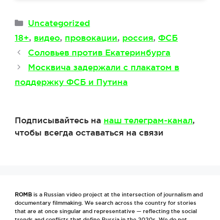
Рубрики
Uncategorized
Метки
18+
,
видео
,
провокации
,
россия
,
ФСБ
Соловьев против Екатеринбурга
Москвича задержали с плакатом в
поддержку ФСБ и Путина
Подписывайтесь на
наш телеграм-канал
,
чтобы всегда оставаться на связи
ROMB
is a Russian video project at the intersection of journalism and
documentary filmmaking. We search across the country for stories
that are at once singular and representative — reflecting the social
trends and conflicts that define Russia in the 2020s. We do not