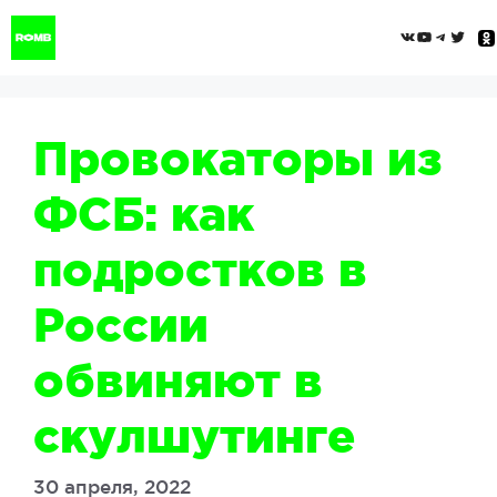
Перейти
ВКонтак
YouTub
Tele
Twi
к
содержимому
Провокаторы из
ФСБ: как
подростков в
России
обвиняют в
скулшутинге
30 апреля, 2022