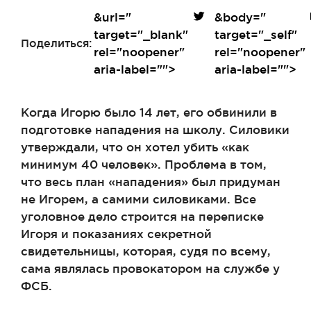
&url=
"
&body=
"
target="_blank"
target="_self"
Поделиться:
rel="noopener"
rel="noopener"
aria-label="">
aria-label="">
Когда Игорю было 14 лет, его обвинили в
подготовке нападения на школу. Силовики
утверждали, что он хотел убить «как
минимум 40 человек». Проблема в том,
что весь план «нападения» был придуман
не Игорем, а самими силовиками. Все
уголовное дело строится на переписке
Игоря и показаниях секретной
свидетельницы, которая, судя по всему,
сама являлась провокатором на службе у
ФСБ.