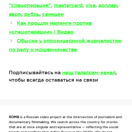
Метки
"спецоперация"
,
mastercard
,
visa
,
доллар
,
евро
,
рубль
,
санкции
Как прошли митинги против
«спецоперации» | Видео
Обыски у оппозиционной журналистки
по делу о мошенничестве
Подписывайтесь на
наш телеграм-канал
,
чтобы всегда оставаться на связи
ROMB
is a Russian video project at the intersection of journalism and
documentary filmmaking. We search across the country for stories
that are at once singular and representative — reflecting the social
trends and conflicts that define Russia in the 2020s. We do not