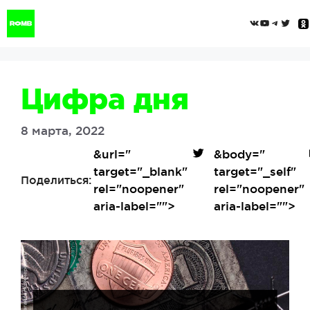
Перейти
ВКонтак
YouTub
Tele
Twi
к
содержимому
Цифра дня
8 марта, 2022
&url=
"
&body=
"
target="_blank"
target="_self"
Поделиться:
rel="noopener"
rel="noopener"
aria-label="">
aria-label="">