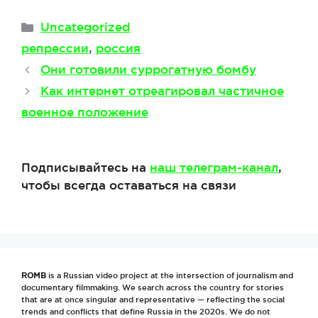
Рубрики
Uncategorized
Метки
репрессии
,
россия
Они готовили суррогатную бомбу
Как интернет отреагировал частичное
военное положение
Подписывайтесь на
наш телеграм-канал
,
чтобы всегда оставаться на связи
ROMB
is a Russian video project at the intersection of journalism and
documentary filmmaking. We search across the country for stories
that are at once singular and representative — reflecting the social
trends and conflicts that define Russia in the 2020s. We do not