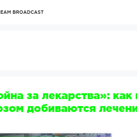
TREAM BROADCAST
ойна за лекарства»: как
озом добиваются лечен