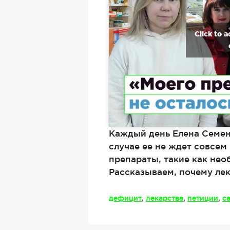
Click to 
Каждый день Елена Семен
случае ее не ждет совсем
препараты, такие как нео
Рассказываем, почему лек
Метки
дефицит
,
лекарства
,
петиции
,
с