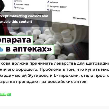
accept marketing cookies and
enable this content
кова должна принимать лекарства для щитовидн
 ничего хорошего. Проблема в том, что купить м
бходимые ей Эутирокс и L-тироксин, стало прост
арства пропадают из российских аптек.
анкции