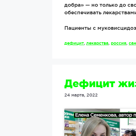
добра» — но только до св
обеспечивать лекарствами
Пациенты с муковисцидозо
Метки
дефицит
,
лекарства
,
россия
,
са
Дефицит жиз
24 марта, 2022