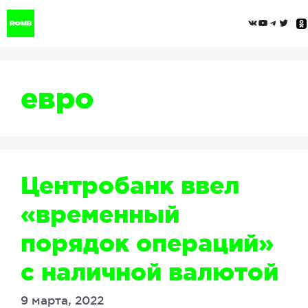
Перейти
ВКонтак
YouTub
Tele
Twi
к
содержимому
евро
Центробанк ввел
«временный
порядок операций»
с наличной валютой
9 марта, 2022