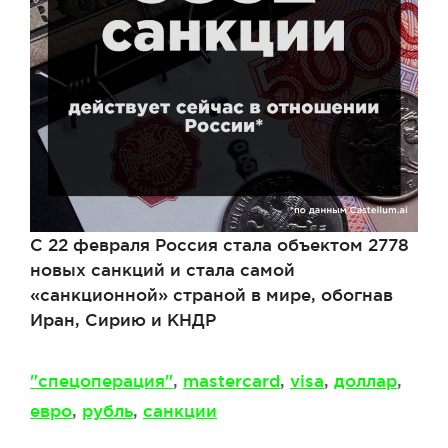
С 22 февраля Россия стала объектом 2778
новых санкций и стала самой
«санкционной» страной в мире, обогнав
Иран, Сирию и КНДР
Метки
"спецоперация"
,
mastercard
,
visa
,
доллар
,
евро
,
рубль
,
санкции