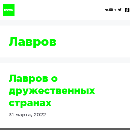
Перейти
ВКонтак
YouTub
Tele
Twi
к
содержимому
Лавров
Лавров о
дружественных
странах
31 марта, 2022