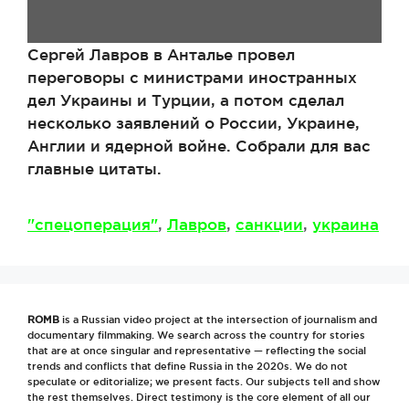
Сергей Лавров в Анталье провел
переговоры с министрами иностранных
дел Украины и Турции, а потом сделал
несколько заявлений о России, Украине,
Англии и ядерной войне. Собрали для вас
главные цитаты.
Метки
"спецоперация"
,
Лавров
,
санкции
,
украина
ROMB
is a Russian video project at the intersection of journalism and
documentary filmmaking. We search across the country for stories
that are at once singular and representative — reflecting the social
trends and conflicts that define Russia in the 2020s. We do not
speculate or editorialize; we present facts. Our subjects tell and show
the rest themselves. Direct testimony is the core element of all our