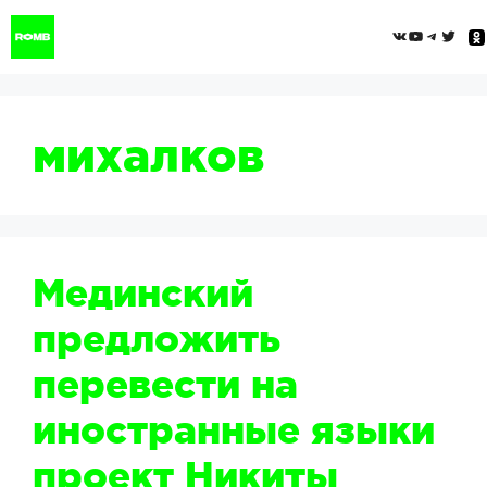
Перейти
ВКонтак
YouTub
Tele
Twi
к
содержимому
михалков
Мединский
предложить
перевести на
иностранные языки
проект Никиты