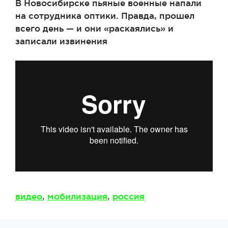
В Новосибирске пьяные военные напали
на сотрудника оптики. Правда, прошел
всего день — и они «раскаялись» и
записали извинения
Метки
видео
,
мобилизация
,
россия