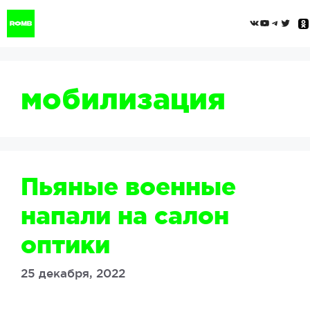
Перейти
ВКонтак
YouTub
Tele
Twi
к
содержимому
мобилизация
Пьяные военные
напали на салон
оптики
25 декабря, 2022