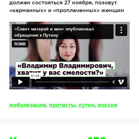
должен состояться 27 ноября, позовут
«карманных» и «проплаченных» женщин
Метки
мобилизация
,
протесты
,
путин
,
россия