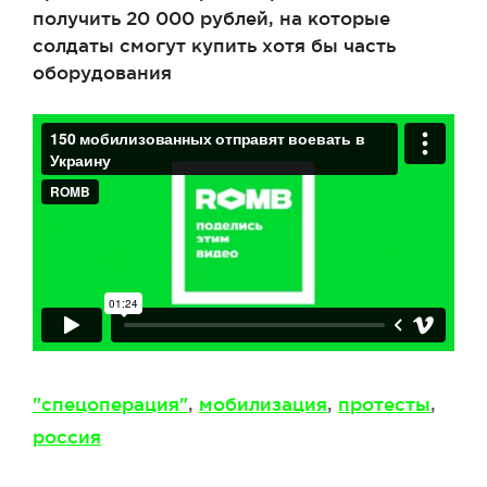
получить 20 000 рублей, на которые
солдаты смогут купить хотя бы часть
оборудования
Метки
"спецоперация"
,
мобилизация
,
протесты
,
россия