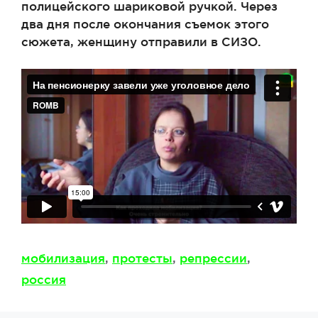
полицейского шариковой ручкой. Через
два дня после окончания съемок этого
сюжета, женщину отправили в СИЗО.
Метки
мобилизация
,
протесты
,
репрессии
,
россия