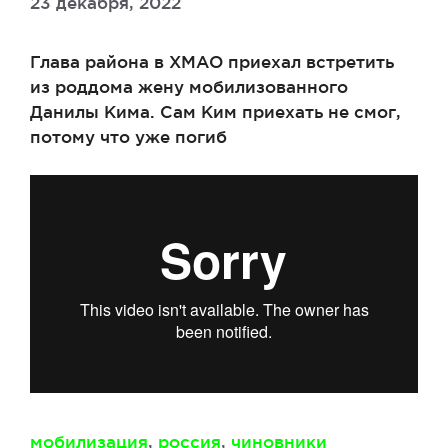
23 декабря, 2022
Глава района в ХМАО приехал встретить
из роддома жену мобилизованного
Данилы Кима. Сам Ким приехать не смог,
потому что уже погиб
Метки
мобилизация
,
россия
,
чиновники