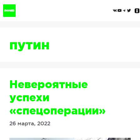
Перейти
ВКонтак
YouTub
Tele
Twi
к
содержимому
путин
Невероятные
успехи
«спецоперации»
26 марта, 2022