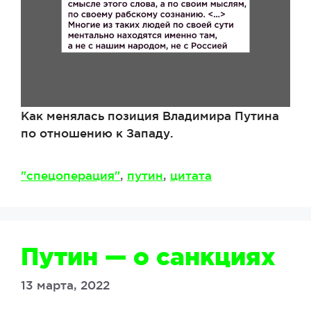
Как менялась позиция Владимира Путина
по отношению к Западу.
Метки
"спецоперация"
,
путин
,
цитата
Путин — о санкциях
13 марта, 2022