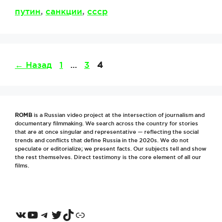
Метки
путин
,
санкции
,
ссср
Страница
Страница
Страница
←
Назад
1
…
3
4
ROMB
is a Russian video project at the intersection of journalism and
documentary filmmaking. We search across the country for stories
that are at once singular and representative — reflecting the social
trends and conflicts that define Russia in the 2020s. We do not
speculate or editorialize; we present facts. Our subjects tell and show
the rest themselves. Direct testimony is the core element of all our
films.
VKontakte
YouTube
Telegram
Twitter
TikTok
Odnoklassniki