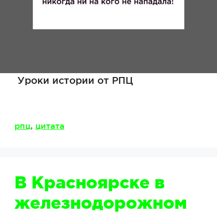
Уроки истории от РПЦ
Метки
рпц
,
цитата
В Красноярске в
железнодорожном