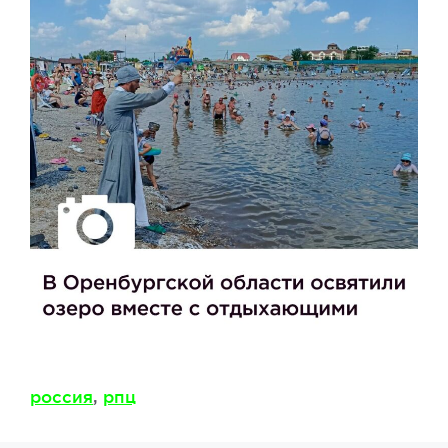
Метки
россия
,
рпц