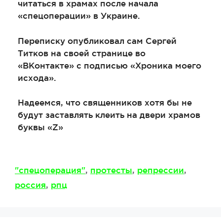
читаться в храмах после начала
«спецоперации» в Украине.
Переписку опубликовал сам Сергей
Титков на своей странице во
«ВКонтакте» с подписью «Хроника моего
исхода».
Надеемся, что священников хотя бы не
будут заставлять клеить на двери храмов
буквы «Z»
Метки
"спецоперация"
,
протесты
,
репрессии
,
россия
,
рпц