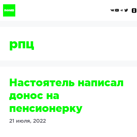
Перейти
ВКонтак
YouTub
Tele
Twi
к
содержимому
рпц
Настоятель написал
донос на
пенсионерку
21 июля, 2022