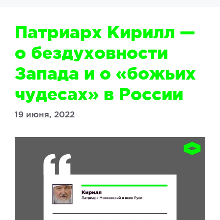
Патриарх Кирилл —
о бездуховности
Запада и о «божьих
чудесах» в России
19 июня, 2022