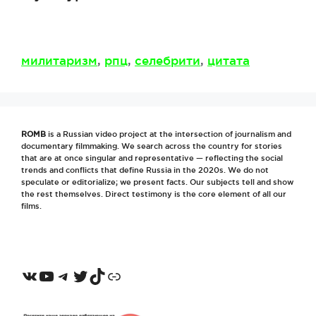
Метки
милитаризм
,
рпц
,
селебрити
,
цитата
ROMB
is a Russian video project at the intersection of journalism and
documentary filmmaking. We search across the country for stories
that are at once singular and representative — reflecting the social
trends and conflicts that define Russia in the 2020s. We do not
speculate or editorialize; we present facts. Our subjects tell and show
the rest themselves. Direct testimony is the core element of all our
films.
VKontakte
YouTube
Telegram
Twitter
TikTok
Odnoklassniki