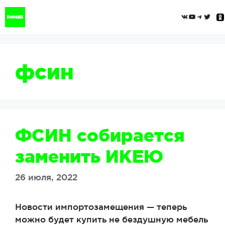
Перейти
ВКонтак
YouTub
Tele
Twi
к
содержимому
фсин
ФСИН собирается
заменить ИКЕЮ
26 июля, 2022
Новости импортозамещения — теперь
можно будет купить не бездушную мебель