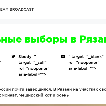
TREAM BROADCAST
ные выборы в Ряза
&body=
"
" target="_blank"
"
target="_self"
rel="noopener"
"
rel="noopener"
aria-label="">
aria-label="">
ссии почти завершился. В Рязани на участках св
смонавт, Чеширский кот и осень