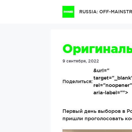
Перейти
к
RUSSIA: OFF-MAINS
содержимому
Оригиналь
9 сентября, 2022
&url=
"
target="_blank
Поделиться:
rel="noopener
aria-label="">
Первый день выборов в Ро
пришли проголосовать ко