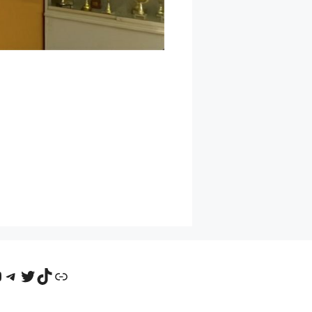
ntakte
ouTube
Telegram
Twitter
TikTok
Odnoklassniki