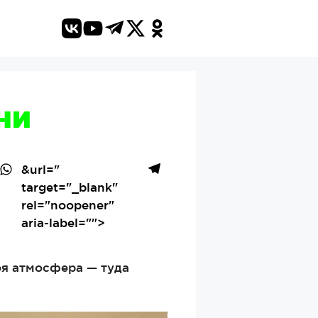
ни
&url=
"
target="_blank"
rel="noopener"
aria-label="">
оя атмосфера — туда