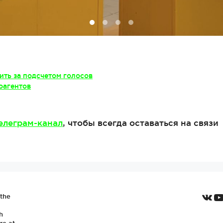
ить за подсчетом голосов
оагентов
елеграм-канал
, чтобы всегда оставаться на связи
VKo
Y
 the
h
re at