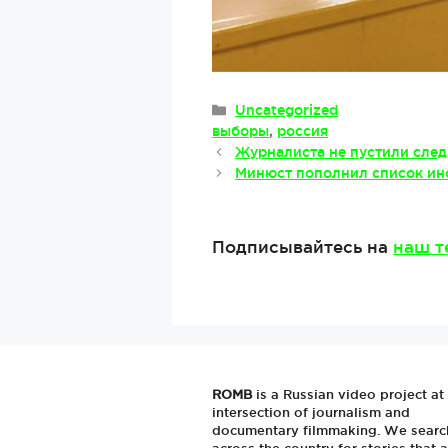
Рубрики
Uncategorized
Метки
выборы
,
россия
Журналиста не пустили след
Минюст пополнил список ин
Подписывайтесь на
наш т
ROMB
is a Russian video project at
intersection of journalism and
documentary filmmaking. We searc
across the country for stories that a