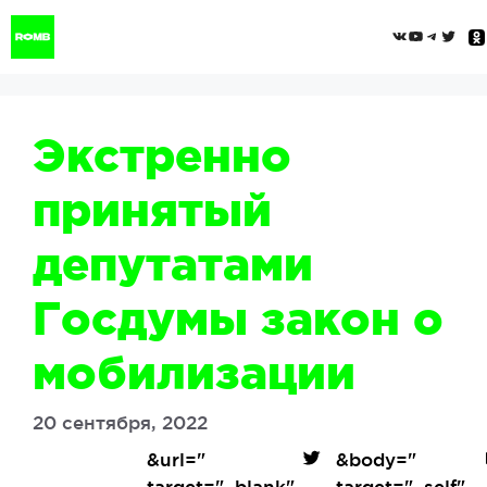
Перейти
ВКонтак
YouTub
Tele
Twi
к
содержимому
Экстренно
принятый
депутатами
Госдумы закон о
мобилизации
20 сентября, 2022
&url=
"
&body=
"
target="_blank"
target="_self"