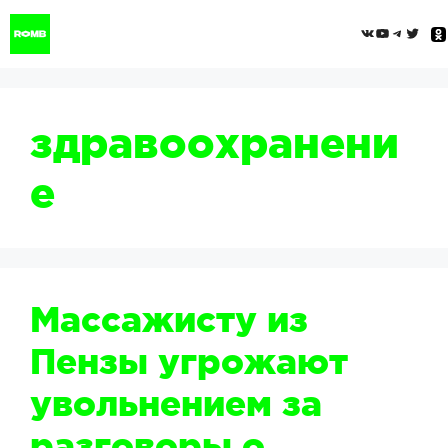
Перейти
ВКонтак
YouTub
Tele
Twi
к
содержимому
здравоохранени
е
Массажисту из
Пензы угрожают
увольнением за
разговоры о