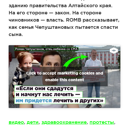
зданию правительства Алтайского края.
На его стороне — закон. На стороне
чиновников — власть. ROMB рассказывает,
как семья Чепуштановых пытается спасти
сына.
Click to accept marketing cookies and
enable this content
Метки
видео
,
дети
,
здравоохранение
,
протесты
,