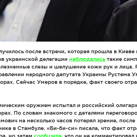
училось после встречи, которая прошла в Киеве в
ов украинской делегации
наблюдались
такие симп
олезненные слезы и шелушение кожи рук и лица. 
равлении народного депутата Украины Рустема У
ворах. Сейчас Умеров в порядке, факт своего отр
ическим оружием испытал и российский олигарх
орах. По словам знакомого с деталями переговор
ович на несколько часов потерял зрение, после
нике в Стамбуле. «Би-би-си» писала, что факт от
ра, но затем
сообщила
, что он не комментировал