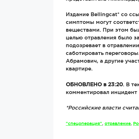
Издание Bellingcat* со с
симптомы могут соответ
веществами. При этом бы
целью отравления было за
подозревает в отравлени
саботировать переговоры
Абрамович, а другие учас
квартире.
ОБНОВЛЕНО в 23:20
. В т
комментировал инцидент 
*Российские власти счита
Метки
"спецоперация"
,
отравление
,
Ро