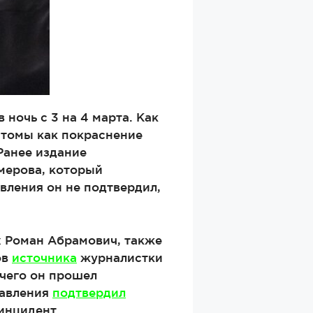
 ночь с 3 на 4 марта. Как
томы как покраснение
Ранее издание
мерова, который
авления он не подтвердил,
 Роман Абрамович, также
ов
источника
журналистки
 чего он прошел
равления
подтвердил
 инцидент.