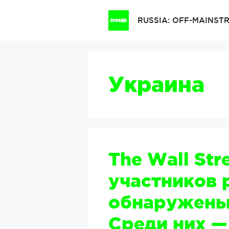
Перейти
к
RUSSIA: OFF-MAINS
содержимому
Украина
The Wall Stre
участников 
обнаружены 
Среди них —