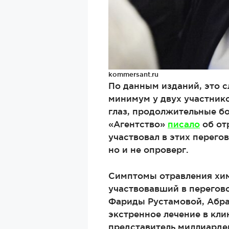
kommersant.ru
По данным изданий, это сл
минимум у двух участник
глаз, продолжительные б
«Агентство»
писало
об от
участвовал в этих перего
но и не опроверг.
Симптомы отравления хим
участвовавший в перегов
Фариды Рустамовой, Абрам
экстренное лечение в кли
представитель миллиарде