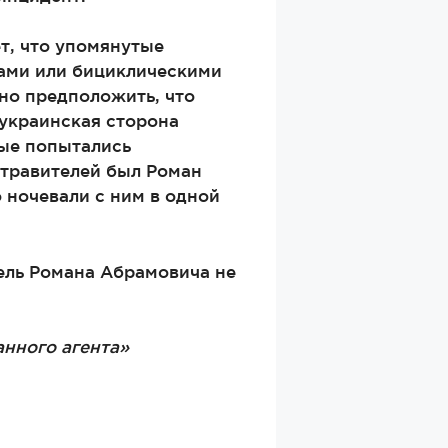
т, что упомянутые
ами или бициклическими
но предположить, что
 украинская сторона
рые попытались
 отравителей был Роман
 ночевали с ним в одной
тель Романа Абрамовича не
анного агента»